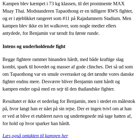
Kampen blev kæmpet i 73 kg klassen, til det prominente MAX
Muay Thai.
Modstanderen
Tapaothong er en tidligere RWS fighter,
og er i øjeblikket rangeret som #11 på Rajadamnern Stadium. Men
kampen blev ikke en let walkover, som nogle medier ellers
antydede, for Benjamin var tændt fra første runde.
Intens og underholdende fight
Begge fightere rammer hinanden hårdt, med både kraftige slag
kombi, spark til hovedet og masser af gode clinches. Det så ud som
om Tapaothong var en smule overrasket og det tændte vores danske
fighter endnu mere. Desværre bliver Benjamin ramt hårdt og
kampen ender også med en sejr til den thailandske fighter.
Resultatet er ikke et nederlag for Benjamin, men i stedet en målestok
på, hvor langt han er nået på sin rejse. Der er ingen tvivl om at han
er ved at blive et etableret navn og undertegnede må tage hatten af,
for hold op hvor sparker han hårdt.
Læs også optakten til kampen her