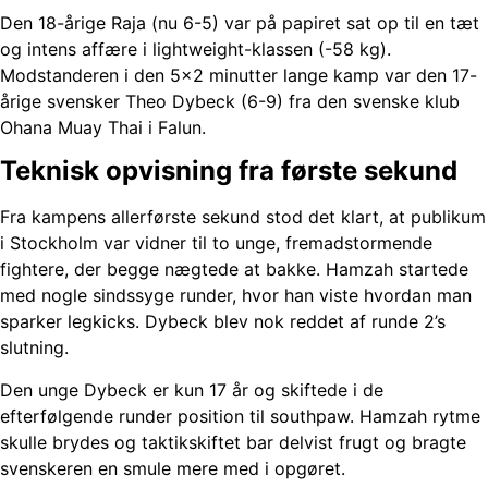
Den 18-årige Raja (nu 6-5) var på papiret sat op til en tæt
og intens affære i lightweight-klassen (-58 kg).
Modstanderen i den 5×2 minutter lange kamp var den 17-
årige svensker Theo Dybeck (6-9) fra den svenske klub
Ohana Muay Thai i Falun.
Teknisk opvisning fra første sekund
Fra kampens allerførste sekund stod det klart, at publikum
i Stockholm var vidner til to unge, fremadstormende
fightere, der begge nægtede at bakke. Hamzah startede
med nogle sindssyge runder, hvor han viste hvordan man
sparker legkicks. Dybeck blev nok reddet af runde 2’s
slutning.
Den unge Dybeck er kun 17 år og skiftede
i de
efterfølgende runder position til southpaw.
Hamzah rytme
skulle brydes og taktikskiftet bar delvist frugt og bragte
svenskeren en smule mere med i opgøret.