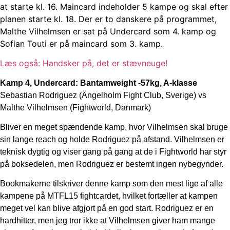
at starte kl. 16. Maincard indeholder 5 kampe og skal efter
planen starte kl. 18. Der er to danskere på programmet,
Malthe Vilhelmsen er sat på Undercard som 4. kamp og
Sofian Touti er på maincard som 3. kamp.
Læs også: Handsker på, det er stævneuge!
Kamp 4, Undercard: Bantamweight -57kg, A-klasse
Sebastian Rodriguez (Ängelholm Fight Club, Sverige) vs
Malthe Vilhelmsen (Fightworld, Danmark)
Bliver en meget spændende kamp, hvor Vilhelmsen skal bruge
sin lange reach og holde Rodriguez på afstand. Vilhelmsen er
teknisk dygtig og viser gang på gang at de i Fightworld har styr
på boksedelen, men Rodriguez er bestemt ingen nybegynder.
Bookmakerne tilskriver denne kamp som den mest lige af alle
kampene på MTFL15 fightcardet, hvilket fortæller at kampen
meget vel kan blive afgjort på en god start. Rodriguez er en
hardhitter, men jeg tror ikke at Vilhelmsen giver ham mange