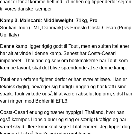
chancer for at komme helt ind i clinchen og tipper derfor sejren
til vores danske kæmper.
Kamp 3, Maincard: Middleweight -71kg, Pro
Soufian Touti (TMT, Danmark) vs Ernesto Costa-Cesari (Pump
Up, Italy)
Denne kamp ligger rigtig godt til Touti, men en sulten italiener
har alt at vinde i denne kamp. Senest har Costa-Cesari
imponeret i Thailand og selv om bookmakerne har Touti som
kæmpe favorit, skal det blive spændende at se denne kamp.
Touti er en erfaren fighter, derfor er han svær at læse. Han er
teknisk dygtig, bevæger sig hurtigt i ringen og har kraft i sine
spark. Touti virkede også til at være i absolut topform, sidst han
var i ringen mod Bøhler til EFL3.
Costa-Cesari er ung og træner hyppigt i Thailand, hvor han
også kæmper. Hans albuer og slag er særligt kraftige og har
været skyld i flere knockout sejre til italieneren. Jeg tipper dog
kampen til at gå Touti’s vej uden problemer.