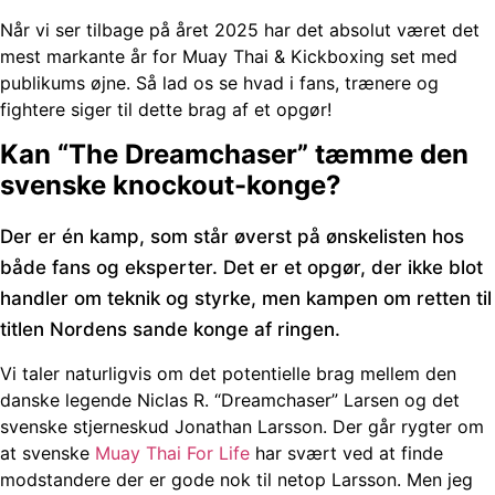
Når vi ser tilbage på året 2025 har det absolut været det
mest markante år for Muay Thai & Kickboxing set med
publikums øjne. Så lad os se hvad i fans, trænere og
fightere siger til dette brag af et opgør!
Kan “The Dreamchaser” tæmme den
svenske knockout-konge?
Der er én kamp, som står øverst på ønskelisten hos
både fans og eksperter. Det er et opgør, der ikke blot
handler om teknik og styrke, men kampen om retten til
titlen Nordens sande konge af ringen.
Vi taler naturligvis om det potentielle brag mellem den
danske legende
Niclas R. “Dreamchaser” Larsen
og det
svenske stjerneskud
Jonathan Larsson
. Der går rygter om
at svenske
Muay Thai For Life
har svært ved at finde
modstandere der er gode nok til netop Larsson. Men jeg