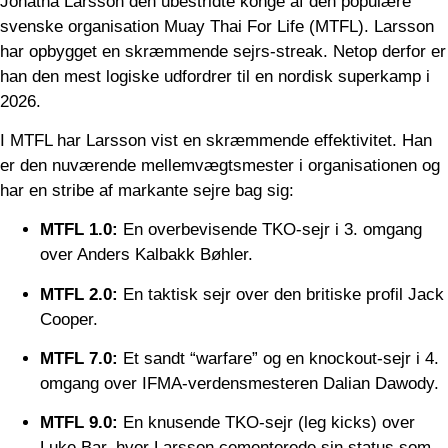
Jonatha Larsson den ubestridte konge af den populære
svenske organisation Muay Thai For Life (MTFL). Larsson
har opbygget en skræmmende sejrs-streak. Netop derfor er
han den mest logiske udfordrer til en nordisk superkamp i
2026.
I MTFL har Larsson vist en skræmmende effektivitet. Han
er den nuværende mellemvægtsmester i organisationen og
har en stribe af markante sejre bag sig:
MTFL 1.0:
En overbevisende TKO-sejr i 3. omgang
over Anders Kalbakk Bøhler.
MTFL 2.0:
En taktisk sejr over den britiske profil Jack
Cooper.
MTFL 7.0:
Et sandt “warfare” og en knockout-sejr i 4.
omgang over IFMA-verdensmesteren Dalian Dawody.
MTFL 9.0:
En knusende TKO-sejr (leg kicks) over
Luke Bar, hvor Larsson cementerede sin status som