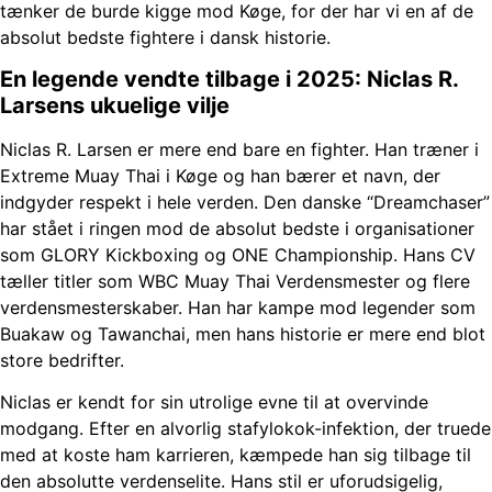
tænker de burde kigge mod Køge, for der har vi en af de
absolut bedste fightere i dansk historie.
En legende vendte tilbage i 2025: Niclas R.
Larsens ukuelige vilje
Niclas R. Larsen er mere end bare en fighter. Han træner i
Extreme Muay Thai
i Køge og han bærer et navn, der
indgyder respekt i hele verden. Den danske “Dreamchaser”
har stået i ringen mod de absolut bedste i organisationer
som GLORY Kickboxing og ONE Championship. Hans CV
tæller titler som WBC Muay Thai Verdensmester og flere
verdensmesterskaber. Han har kampe mod legender som
Buakaw og Tawanchai, men hans historie er mere end blot
store bedrifter.
Niclas er kendt for sin utrolige evne til at overvinde
modgang. Efter en alvorlig stafylokok-infektion, der truede
med at koste ham karrieren, kæmpede han sig tilbage til
den absolutte verdenselite. Hans stil er uforudsigelig,